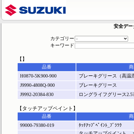
安全デー
カテゴリー
キーワード
【】
品番
商
H0870-5K900-900
ブレーキグリース（高温
J9990-4808Q-900
ブレーキグリース
J9992-20384-830
ロングライフグリース2.5
【タッチアップペイント】
品番
商
99000-79380-019
ﾀｯﾁｱｯﾌﾟﾍﾟｲﾝﾄ_ﾌﾞﾗﾂｸ
タッチアップペイント 