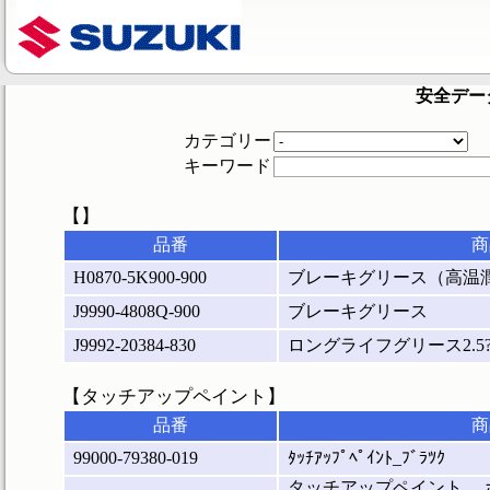
安全デー
カテゴリー
キーワード
【】
品番
商
H0870-5K900-900
ブレーキグリース（高温
J9990-4808Q-900
ブレーキグリース
J9992-20384-830
ロングライフグリース2.5
【タッチアップペイント】
品番
商
99000-79380-019
ﾀｯﾁｱｯﾌﾟﾍﾟｲﾝﾄ_ﾌﾞﾗﾂｸ
タッチアップペイント 