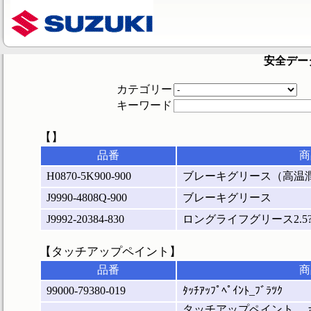
安全デー
カテゴリー
キーワード
【】
品番
商
H0870-5K900-900
ブレーキグリース（高温
J9990-4808Q-900
ブレーキグリース
J9992-20384-830
ロングライフグリース2.5
【タッチアップペイント】
品番
商
99000-79380-019
ﾀｯﾁｱｯﾌﾟﾍﾟｲﾝﾄ_ﾌﾞﾗﾂｸ
タッチアップペイント 