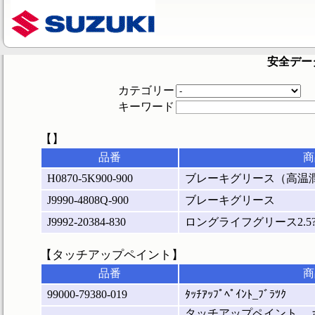
安全デー
カテゴリー
キーワード
【】
品番
商
H0870-5K900-900
ブレーキグリース（高温
J9990-4808Q-900
ブレーキグリース
J9992-20384-830
ロングライフグリース2.5
【タッチアップペイント】
品番
商
99000-79380-019
ﾀｯﾁｱｯﾌﾟﾍﾟｲﾝﾄ_ﾌﾞﾗﾂｸ
タッチアップペイント 